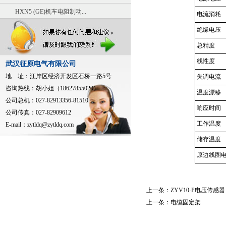
HXN5 (GE)机车电阻制动...
电流消耗
绝缘电压
总精度
线性度
武汉征原电气有限公司
地 址：江岸区经济开发区石桥一路5号
失调电流
咨询热线：胡小姐（18627855020）
温度漂移
公司总机：027-82913356-81510
响应时间
公司传真：027-82909612
工作温度
E-mail：
zytldq@zytldq.com
储存温度
原边线圈
上一条：
ZYV10-P电压传感器
上一条：
电缆固定架