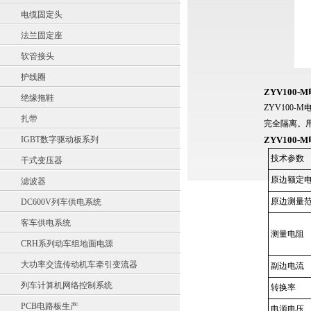
电缆固定头
法兰固定座
软管接头
护线圈
ZYV100
绝缘拖鞋
ZYV100
扎带
完全隔离。用
IGBT数字驱动板系列
ZYV100
技术参数
干式变压器
原边额定电
滤波器
原边测量
DC600V列车供电系统
客车供电系统
测量电阻
CRH系列动车组地面电源
大功率交流传动机车牵引变流器
副边电流
列车计算机网络控制系统
转换率
PCB电路板生产
电源电压