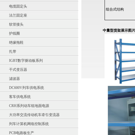
电缆固定头
组合式结构
法兰固定座
软管接头
中量型货架展示图
护线圈
绝缘拖鞋
扎带
IGBT数字驱动板系列
干式变压器
滤波器
DC600V列车供电系统
客车供电系统
CRH系列动车组地面电源
大功率交流传动机车牵引变流器
列车计算机网络控制系统
PCB电路板生产