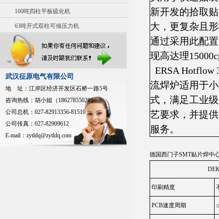
新开发的拾取贴
160吨四柱平板硫化机
大，更复杂且形
63吨开式双柱可倾压力机
通过采用此配置，S
现高达理15000
ERSA Hotflo
武汉征原电气有限公司
流焊炉适用于小
地 址：江岸区经济开发区石桥一路5号
式，满足工业级
咨询热线：胡小姐（18627855020）
公司总机：027-82913356-81510
艺要求，并提供
公司传真：027-82909612
服务。
E-mail：
zytldq@zytldq.com
德国西门子SMT贴片焊中心
DE
印刷精度
不
PCB速度周期
≤