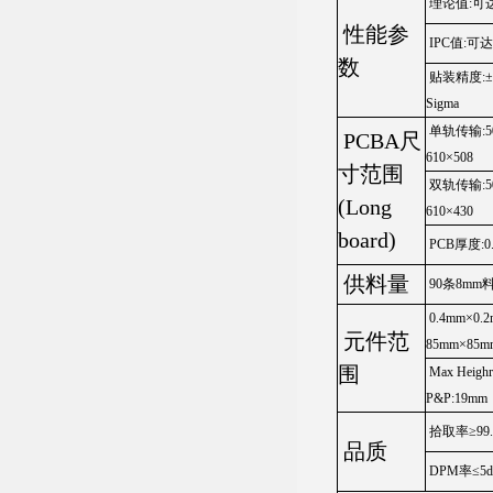
理论值:可达2
性能参
IPC值:可达
数
贴装精度:±30
Sigma
单轨传输:5
PCBA尺
610×508
寸范围
双轨传输:5
(Long
610×430
board)
PCB厚度:0
供料量
90条8mm
0.4mm×0.2
元件范
85mm×85m
围
Max Heigh
P&P:19mm
拾取率≥99.
品质
DPM率≤5d