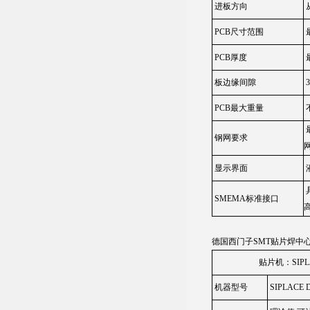
进板方向
PCB尺寸范围
最
PCB厚度
板边缘间隙
PCB最大重量
钢网要求
显示界面
SMEMA标准接口
德国西门子SMT贴片焊中心
贴片机：SIPLA
机器型号
SIPLACE D1