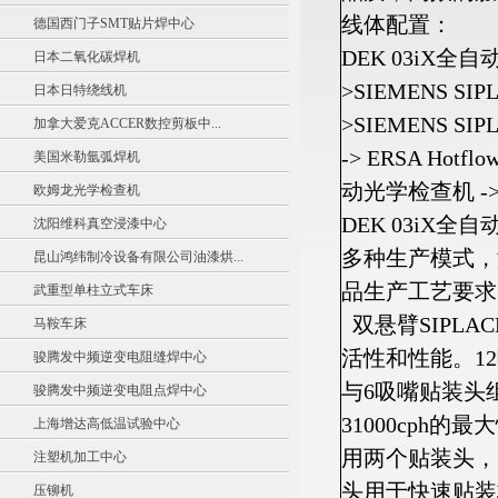
线体配置：
德国西门子SMT贴片焊中心
DEK 03iX全
日本二氧化碳焊机
>SIEMENS SIPL
日本日特绕线机
>SIEMENS SIP
加拿大爱克ACCER数控剪板中...
-> ERSA Hotf
美国米勒氩弧焊机
动光学检查机 -
欧姆龙光学检查机
DEK 03iX
沈阳维科真空浸漆中心
多种生产模式，
昆山鸿纬制冷设备有限公司油漆烘...
品生产工艺要求
武重型单柱立式车床
双悬臂SIPLA
马鞍车床
活性和性能。1
骏腾发中频逆变电阻缝焊中心
与6吸嘴贴装头
骏腾发中频逆变电阻点焊中心
31000cph的
上海增达高低温试验中心
用两个贴装头，
注塑机加工中心
头用于快速贴装
压铆机