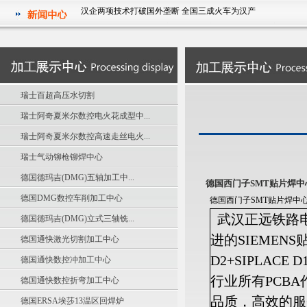
汉企两项技术打破国外垄断 全国三成火车为汉产
祝贺我公司被湖北省经济和信息化委员会授予2011年度湖北省
信息化和工业化融合试点示范企业
华中科技大学电气学院研究生参观武汉征原电气有限公司实践
活动
汉企两项技术打破国外垄断 全国三成火车为汉产
瑞士百超高压水切割
祝贺我公司被湖北省经济和信息化委员会授予2011年度湖北省
瑞士阿奇夏米尔数控电火花成型中...
信息化和工业化融合试点示范企业
瑞士阿奇夏米尔数控高速走丝电火...
瑞士气动铆枪铆焊中心
德国德玛吉(DMG)五轴加工中...
德国西门子SMT贴片焊中
德国DMG数控车削加工中心
德国西门子SMT贴片焊中心
武汉正远铁路
德国德玛吉(DMG)立式三轴铣...
进的SIEMENS
德国通快激光切割加工中心
D2+SIPLACE
德国通快数控冲加工中心
行业所有PCB
德国通快数控折弯加工中心
品质，高效的服
德国ERSA埃莎13温区回焊炉