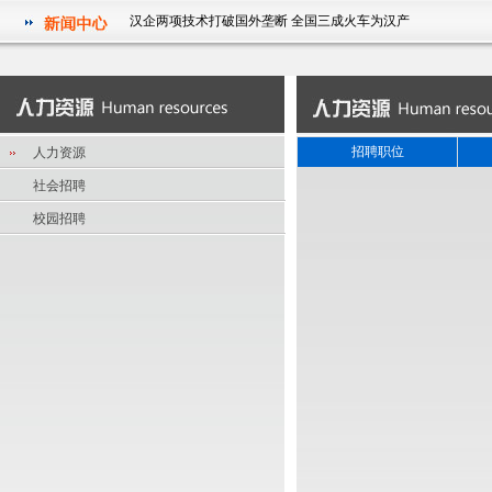
汉企两项技术打破国外垄断 全国三成火车为汉产
祝贺我公司被湖北省经济和信息化委员会授予2011年度湖北省
信息化和工业化融合试点示范企业
华中科技大学电气学院研究生参观武汉征原电气有限公司实践
活动
汉企两项技术打破国外垄断 全国三成火车为汉产
招聘职位
人力资源
祝贺我公司被湖北省经济和信息化委员会授予2011年度湖北省
社会招聘
信息化和工业化融合试点示范企业
校园招聘