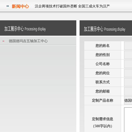
汉企两项技术打破国外垄断 全国三成火车为汉产
祝贺我公司被湖北省经济和信息化委员会授予2011年度湖北省
信息化和工业化融合试点示范企业
华中科技大学电气学院研究生参观武汉征原电气有限公司实践
活动
汉企两项技术打破国外垄断 全国三成火车为汉产
德国德玛吉五轴加工中心
您的姓名
祝贺我公司被湖北省经济和信息化委员会授予2011年度湖北省
信息化和工业化融合试点示范企业
您的性别
公司名称
您的岗位
联系方式
您的邮箱
定制产品名称
定制需求信息
（500字以内）